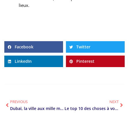
lieux.
Facebook
Twitter
LinkedIn
Pinterest
PREVIOUS
NEXT
Dubaï, la ville aux mille merveilles : Que faire lors d’un voyage à Dubaï ?
Le top 10 des choses à voir à Fès : immersion dans la perle du Maroc