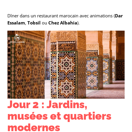
Dîner dans un restaurant marocain avec animations (
Dar
Essalam
,
Tobsil
ou
Chez Albahia
).
Jour 2 : Jardins,
musées et quartiers
modernes